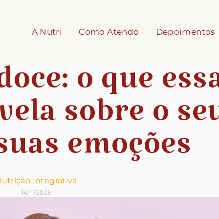
A Nutri
Como Atendo
Depoimentos
doce: o que ess
vela sobre o se
 suas emoções
utrição Integrativa
14/11/2025