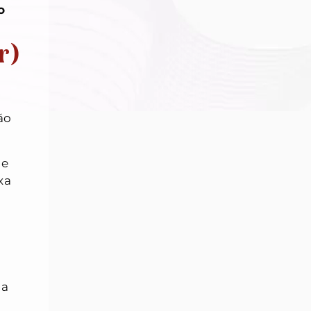
o
r)
ão
de
xa
ma