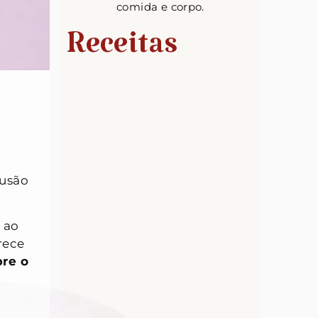
comida e corpo.
Receitas
Quem falou que X-Tudo não pode?
fusão
 ao
rece
bre o