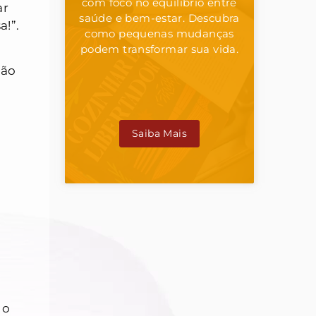
com foco no equilíbrio entre
ar
saúde e bem-estar. Descubra
a!”.
como pequenas mudanças
podem transformar sua vida.
não
Saiba Mais
 o