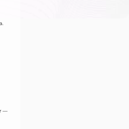
a.
r —