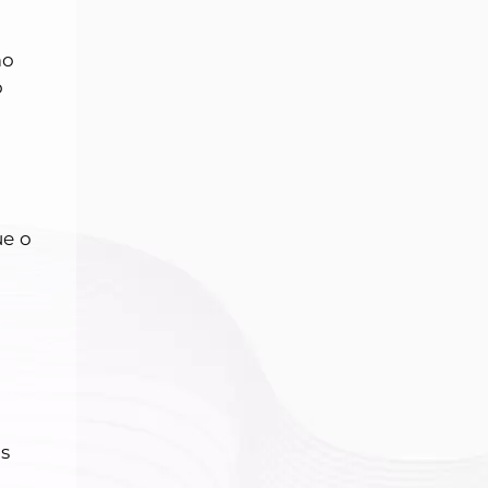
mo
o
ue o
s