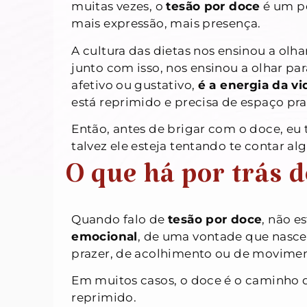
muitas vezes, o
tesão por doce
é um pe
mais expressão, mais presença.
A cultura das dietas nos ensinou a olh
junto com isso, nos ensinou a olhar par
afetivo ou gustativo,
é a energia da vi
está reprimido e precisa de espaço pra 
Então, antes de brigar com o doce, eu 
talvez ele esteja tentando te contar a
O que há por trás 
Quando falo de
tesão por doce
, não e
emocional
, de uma vontade que nasce
prazer, de acolhimento ou de movimen
Em muitos casos, o doce é o caminho q
reprimido.