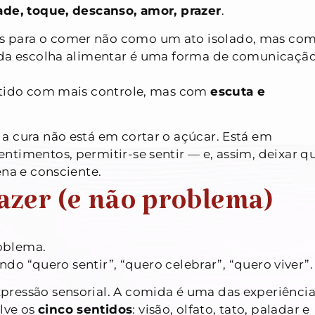
ade, toque, descanso, amor, prazer
.
s para o comer não como um ato isolado, mas co
cada escolha alimentar é uma forma de comunicaçã
batido com mais controle, mas com
escuta e
a cura não está em cortar o açúcar. Está em
entimentos, permitir-se sentir — e, assim, deixar q
ena e consciente.
azer (e não problema)
oblema.
endo “quero sentir”, “quero celebrar”, “quero viver”.
pressão sensorial. A comida é uma das experiência
lve os
cinco sentidos
: visão, olfato, tato, paladar e