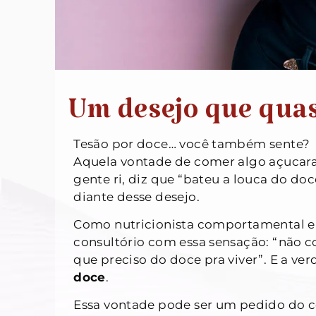
Um desejo que qua
Tesão por doce… você também sente?
Aquela vontade de comer algo açucarad
gente ri, diz que “bateu a louca do do
diante desse desejo.
Como nutricionista comportamental e 
consultório com essa sensação: “não co
que preciso do doce pra viver”. E a ve
doce
.
Essa vontade pode ser um pedido do co