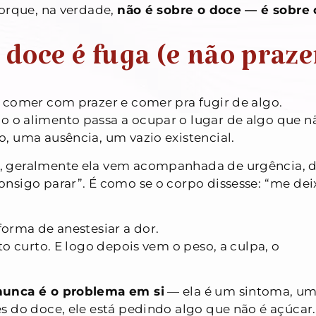
Porque, na verdade,
não é sobre o doce — é sobre 
doce é fuga (e não praze
 comer com prazer e comer pra fugir de algo.
 o alimento passa a ocupar o lugar de algo que n
, uma ausência, um vazio existencial.
, geralmente ela vem acompanhada de urgência, 
nsigo parar”. É como se o corpo dissesse: “me dei
orma de anestesiar a dor.
o curto. E logo depois vem o peso, a culpa, o
nunca é o problema em si
— ela é um sintoma, u
s do doce, ele está pedindo algo que não é açúcar.