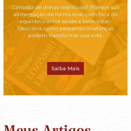
Cansada de dietas restritivas? Planeje sua
alimentação de forma leve, com foco no
equilíbrio entre saúde e bem-estar.
Descubra como pequenas mudanças
podem transformar sua vida.
Saiba Mais